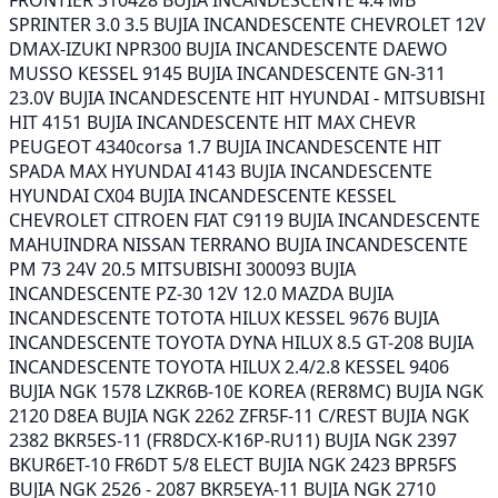
FRONTIER 310428 BUJIA INCANDESCENTE 4.4 MB
SPRINTER 3.0 3.5 BUJIA INCANDESCENTE CHEVROLET 12V
DMAX-IZUKI NPR300 BUJIA INCANDESCENTE DAEWO
MUSSO KESSEL 9145 BUJIA INCANDESCENTE GN-311
23.0V BUJIA INCANDESCENTE HIT HYUNDAI - MITSUBISHI
HIT 4151 BUJIA INCANDESCENTE HIT MAX CHEVR
PEUGEOT 4340corsa 1.7 BUJIA INCANDESCENTE HIT
SPADA MAX HYUNDAI 4143 BUJIA INCANDESCENTE
HYUNDAI CX04 BUJIA INCANDESCENTE KESSEL
CHEVROLET CITROEN FIAT C9119 BUJIA INCANDESCENTE
MAHUINDRA NISSAN TERRANO BUJIA INCANDESCENTE
PM 73 24V 20.5 MITSUBISHI 300093 BUJIA
INCANDESCENTE PZ-30 12V 12.0 MAZDA BUJIA
INCANDESCENTE TOTOTA HILUX KESSEL 9676 BUJIA
INCANDESCENTE TOYOTA DYNA HILUX 8.5 GT-208 BUJIA
INCANDESCENTE TOYOTA HILUX 2.4/2.8 KESSEL 9406
BUJIA NGK 1578 LZKR6B-10E KOREA (RER8MC) BUJIA NGK
2120 D8EA BUJIA NGK 2262 ZFR5F-11 C/REST BUJIA NGK
2382 BKR5ES-11 (FR8DCX-K16P-RU11) BUJIA NGK 2397
BKUR6ET-10 FR6DT 5/8 ELECT BUJIA NGK 2423 BPR5FS
BUJIA NGK 2526 - 2087 BKR5EYA-11 BUJIA NGK 2710